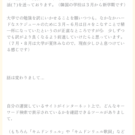
活(？)を送っております。（韓国の学校は３月から新学期です）
大学での勉強を訳にいかせることを願いつつも，なかなかハー
ドなスケジュールのために３月～６月は日々をこなすことで精
一杯になっていたというのが正直なところですが💦 少しずつ
でも訳がより良くなるよう前進していけたらと思っています。
（７月・８月は大学が夏休みなので，現在少しひと息つけてい
る感じです）
話は変わりまして…
自分の運営しているサイトがインターネット上で，どんなキー
ワード検索で表示されているかを確認できるツールがありまし
て，
（もちろん「キムドンリュル」や「キムドンリュル歌詞」など