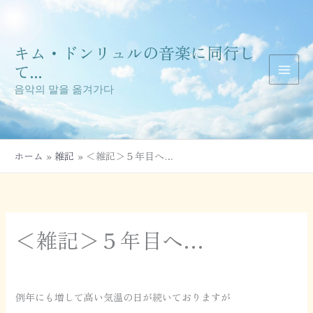
内
容
を
キム・ドンリュルの音楽に同行し
ス
キ
て...
ッ
음악의 말을 옮겨가다
プ
ホーム
雑記
＜雑記＞５年目へ…
＜雑記＞５年目へ…
例年にも増して高い気温の日が続いておりますが