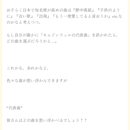
おそらく日本で知名度が高めの曲は『酔中真談』『子供のよう
に』『古い歌』『出発』『もう一度愛してると言おうか』etc.な
のかなと考えつつ，
もし自分が誰かに「キムドンリュルの代表曲」を訊かれたら，
どの曲を選ぶだろうかと…。
これかな，あれかなと，
色々な曲が思い浮かんできますが
“代表曲”
皆さんはどの曲を思い浮かべるでしょう？？