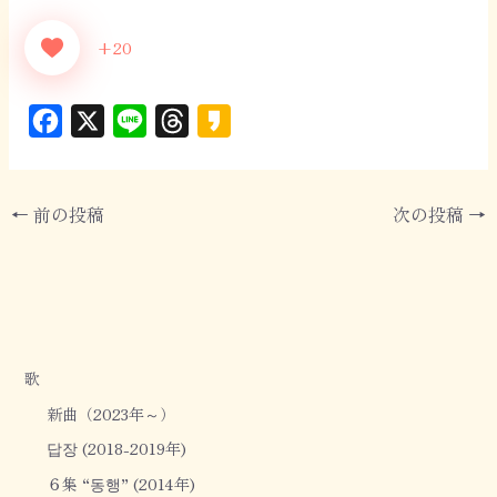
+20
F
X
L
T
K
a
i
h
a
c
n
r
k
←
前の投稿
次の投稿
→
e
e
e
a
b
a
o
o
d
o
s
k
歌
新曲（2023年～）
답장 (2018-2019年)
６集 “동행” (2014年)