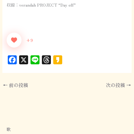
収録：verandah PROJECT “Day off”
+9
F
X
L
T
K
a
i
h
a
c
n
r
k
←
前の投稿
次の投稿
→
e
e
e
a
b
a
o
o
d
o
s
k
歌