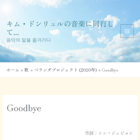
内
容
を
キム・ドンリュルの音楽に同行し
ス
キ
て...
ッ
음악의 말을 옮겨가다
プ
ホーム
歌
ベランダプロジェクト (2010年)
Goodbye
Goodbye
作詞：シン・ジェピョン