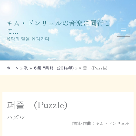
内
容
を
キム・ドンリュルの音楽に同行し
ス
キ
て...
ッ
음악의 말을 옮겨가다
プ
ホーム
歌
６集 “동행” (2014年)
퍼즐 (Puzzle)
퍼즐 (Puzzle)
パズル
作詞/作曲：キム・ドンリュル