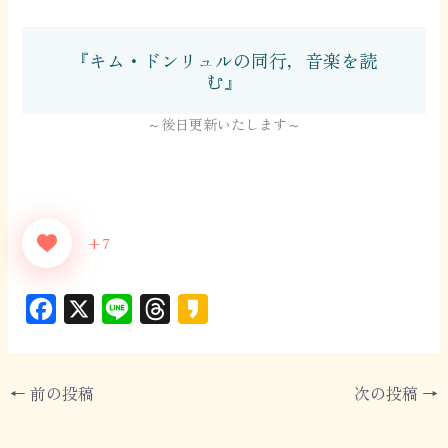
『キム・ドンリュルの同行，音楽を読
む』
～後日更新いたします～
+7
F
X
L
T
K
a
i
h
a
c
n
r
k
←
前の投稿
次の投稿
→
e
e
e
a
b
a
o