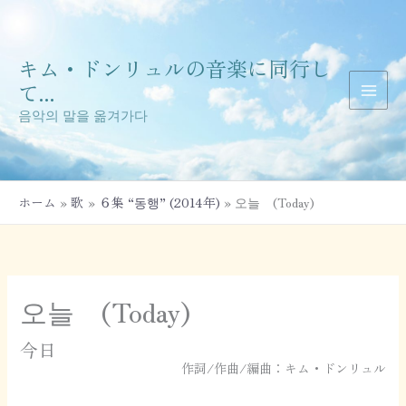
内
容
を
キム・ドンリュルの音楽に同行し
ス
キ
て...
ッ
음악의 말을 옮겨가다
プ
ホーム
歌
６集 “동행” (2014年)
오늘 (Today)
오늘 (Today)
今日
作詞/作曲/編曲：キム・ドンリュル