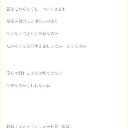
君を心からなくし，ついには忘れ
幾度か他の人と出会いがあり
今になってふたたび愛なのか
だからこんなに疼き苦しいのか，そうなのか
僕らの別れとはあの時ではない
今日なのかもしれないね
収録：キム・ドンリュル６集 “동행”