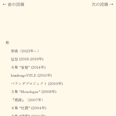
←
前の投稿
次の投稿
→
e
e
e
a
b
a
o
o
d
o
s
k
歌
新曲（2023年～）
답장 (2018-2019年)
６集 “동행” (2014年)
kimdongrYULE (2011年)
ベランダプロジェクト (2010年)
５集 “Monologue” (2008年)
『感謝』（2007年）
４集 “吐露” (2004年)
３集 “帰郷” (2001年)