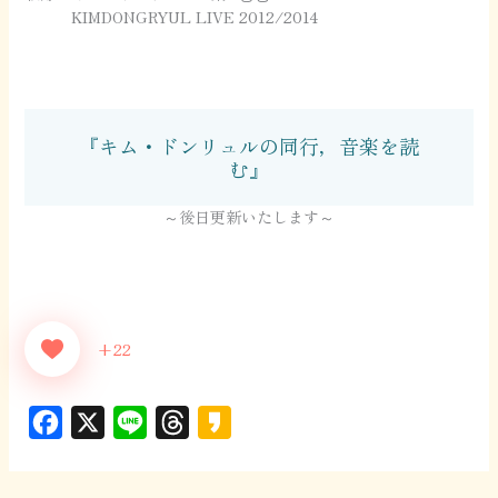
KIMDONGRYUL LIVE 2012/2014
『キム・ドンリュルの同行，音楽を読
む』
～後日更新いたします～
+22
F
X
L
T
K
a
i
h
a
c
n
r
k